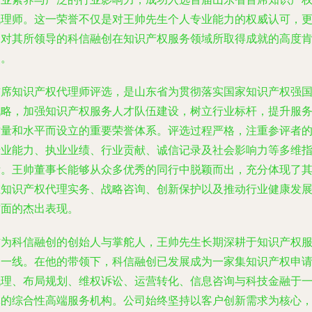
代理师。这一荣誉不仅是对王帅先生个人专业能力的权威认可，
是对其所领导的科信融创在知识产权服务领域所取得成就的高度
定。
首席知识产权代理师评选，是山东省为贯彻落实国家知识产权强
战略，加强知识产权服务人才队伍建设，树立行业标杆，提升服
质量和水平而设立的重要荣誉体系。评选过程严格，注重参评者
专业能力、执业业绩、行业贡献、诚信记录及社会影响力等多维
标。王帅董事长能够从众多优秀的同行中脱颖而出，充分体现了
在知识产权代理实务、战略咨询、创新保护以及推动行业健康发
方面的杰出表现。
作为科信融创的创始人与掌舵人，王帅先生长期深耕于知识产权
务一线。在他的带领下，科信融创已发展成为一家集知识产权申
代理、布局规划、维权诉讼、运营转化、信息咨询与科技金融于
体的综合性高端服务机构。公司始终坚持以客户创新需求为核心