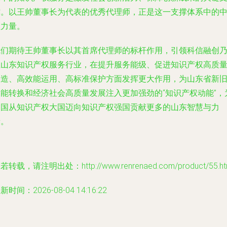
撑。以王帅董事长为代表的优秀代理师，正是这一支撑体系中的
坚力量。
我们期待王帅董事长以其首席代理师的标杆作用，引领科信融创
至山东知识产权服务行业，在提升服务能级、促进知识产权高质
创造、高效能运用、高标准保护方面发挥更大作用，为山东省新
动能转换和经济社会高质量发展注入更加强劲的“知识产权动能”，
中国从知识产权大国迈向知识产权强国贡献更多的山东智慧与力
量。
若转载，请注明出处：http://www.renrenaed.com/product/55.ht
新时间：2026-08-04 14:16:22